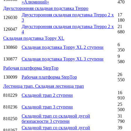
«Алюминий»
470
Двухсторонняя складная подставка Treppo
Двухсторонняя складная подставка Treppo 2 x
17
126030
3
180
Двухсторонняя складная подставка Treppo 2 x
21
126047
4
680
Складная подставка Toppy XL
6
130860
Складная подставка Toppy XL 2 ступени
350
9
130877
Складная подставка Toppy XL 3 ступени
580
Рабочая платформа StepTop
26
130099
Рабочая платформа StepTop
550
Лестница трап. Складная лестница трап
16
810229
Складной трап 2 ступени
910
25
810236
Складной трап 3 ступени
500
Складной трап со складной дугой
31
810250
безопасности 3 ступени
790
Складной трап со складной дугой
39
810267