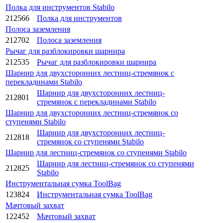
Полка для инструментов Stabilo
212566
Полка для инструментов
Полоса заземления
212702
Полоса заземления
Рычаг для разблокировки шарнира
212535
Рычаг для разблокировки шарнира
Шарнир для двухсторонних лестниц-стремянок с
перекладинами Stabilo
Шарнир для двухсторонних лестниц-
212801
стремянок с перекладинами Stabilo
Шарнир для двухсторонних лестниц-стремянок со
ступенями Stabilo
Шарнир для двухсторонних лестниц-
212818
стремянок со ступенями Stabilo
Шарнир для лестниц-стремянок со ступенями Stabilo
Шарнир для лестниц-стремянок со ступенями
212825
Stabilo
Инструментальная сумка ToolBag
123824
Инструментальная сумка ToolBag
Мачтовый захват
122452
Мачтовый захват