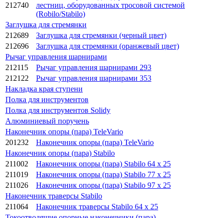
212740
лестниц, оборудованных тросовой системой
(Robilo/Stabilo)
Заглушка для стремянки
212689
Заглушка для стремянки (черный цвет)
212696
Заглушка для стремянки (оранжевый цвет)
Рычаг управления шарнирами
212115
Рычаг управления шарнирами 293
212122
Рычаг управления шарнирами 353
Накладка края ступени
Полка для инструментов
Полка для инструментов Solidy
Алюминиевый поручень
Наконечник опоры (пара) TeleVario
201232
Наконечник опоры (пара) TeleVario
Наконечник опоры (пара) Stabilo
211002
Наконечник опоры (пара) Stabilo 64 x 25
211019
Наконечник опоры (пара) Stabilo 77 x 25
211026
Наконечник опоры (пара) Stabilo 97 x 25
Наконечник траверсы Stabilo
211064
Наконечник траверсы Stabilo 64 x 25
Токоотводящие опорные наконечники (пара)