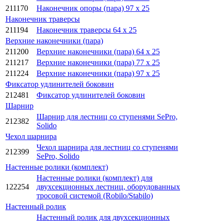
211170
Наконечник опоры (пара) 97 x 25
Наконечник траверсы
211194
Наконечник траверсы 64 x 25
Верхние наконечники (пара)
211200
Верхние наконечники (пара) 64 x 25
211217
Верхние наконечники (пара) 77 x 25
211224
Верхние наконечники (пара) 97 x 25
Фиксатор удлинителей боковин
212481
Фиксатор удлинителей боковин
Шарнир
Шарнир для лестниц со ступенями SePro,
212382
Solido
Чехол шарнира
Чехол шарнира для лестниц со ступенями
212399
SePro, Solido
Настенные ролики (комплект)
Настенные ролики (комплект) для
122254
двухсекционных лестниц, оборудованных
тросовой системой (Robilo/Stabilo)
Настенный ролик
Настенный ролик для двухсекционных