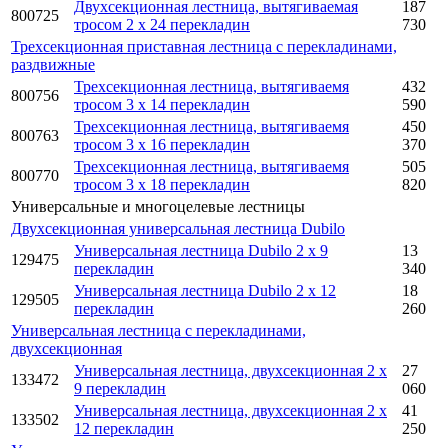
Двухсекционная лестница, вытягиваемая
187
800725
тросом 2 x 24 перекладин
730
Трехсекционная приставная лестница с перекладинами,
раздвижные
Трехсекционная лестница, вытягиваемя
432
800756
тросом 3 x 14 перекладин
590
Трехсекционная лестница, вытягиваемя
450
800763
тросом 3 x 16 перекладин
370
Трехсекционная лестница, вытягиваемя
505
800770
тросом 3 x 18 перекладин
820
Универсальные и многоцелевые лестницы
Двухсекционная универсальная лестница Dubilo
Универсальная лестница Dubilo 2 x 9
13
129475
перекладин
340
Универсальная лестница Dubilo 2 x 12
18
129505
перекладин
260
Универсальная лестница с перекладинами,
двухсекционная
Универсальная лестница, двухсекционная 2 x
27
133472
9 перекладин
060
Универсальная лестница, двухсекционная 2 x
41
133502
12 перекладин
250