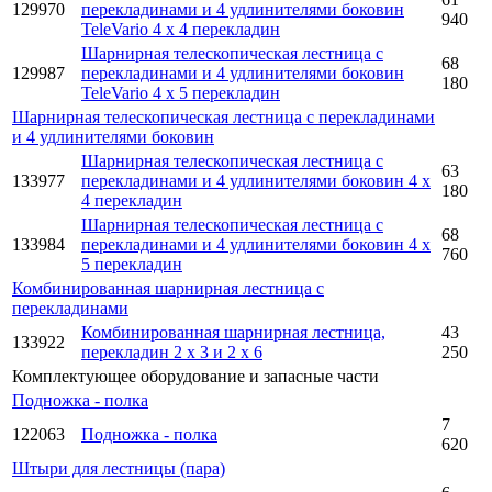
129970
перекладинами и 4 удлинителями боковин
940
TeleVario 4 x 4 перекладин
Шарнирная телескопическая лестница с
68
129987
перекладинами и 4 удлинителями боковин
180
TeleVario 4 x 5 перекладин
Шарнирная телескопическая лестница с перекладинами
и 4 удлинителями боковин
Шарнирная телескопическая лестница с
63
133977
перекладинами и 4 удлинителями боковин 4 x
180
4 перекладин
Шарнирная телескопическая лестница с
68
133984
перекладинами и 4 удлинителями боковин 4 x
760
5 перекладин
Комбинированная шарнирная лестница с
перекладинами
Комбинированная шарнирная лестница,
43
133922
перекладин 2 x 3 и 2 x 6
250
Комплектующее оборудование и запасные части
Подножка - полка
7
122063
Подножка - полка
620
Штыри для лестницы (пара)