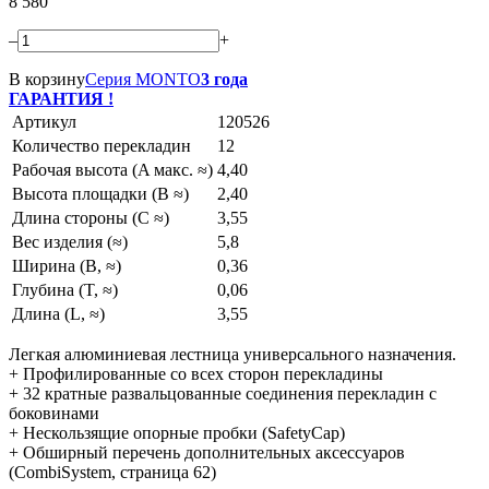
8 580
–
+
В корзину
Серия MONTO
3 года
ГАРАНТИЯ !
Артикул
120526
Количество перекладин
12
Рабочая высота (A макс. ≈)
4,40
Высота площадки (B ≈)
2,40
Длина стороны (C ≈)
3,55
Вес изделия (≈)
5,8
Ширина (B, ≈)
0,36
Глубина (T, ≈)
0,06
Длина (L, ≈)
3,55
Легкая алюминиевая лестница универсального назначения.
+ Профилированные со всех сторон перекладины
+ 32 кратные развальцованные соединения перекладин с
боковинами
+ Нескользящие опорные пробки (SafetyCap)
+ Обширный перечень дополнительных аксессуаров
(CombiSystem, страница 62)