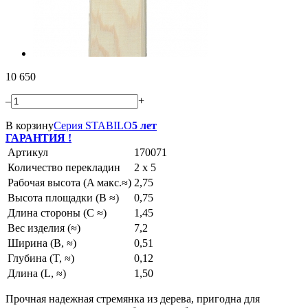
10 650
–
+
В корзину
Серия STABILO
5 лет
ГАРАНТИЯ !
Артикул
170071
Количество перекладин
2 x 5
Рабочая высота (A макс.≈)
2,75
Высота площадки (B ≈)
0,75
Длина стороны (C ≈)
1,45
Вес изделия (≈)
7,2
Ширина (B, ≈)
0,51
Глубина (T, ≈)
0,12
Длина (L, ≈)
1,50
Прочная надежная стремянка из дерева, пригодна для