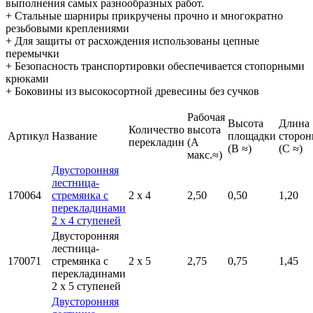
выполнения самых разнообразных работ.
+ Стальные шарниры прикручены прочно и многократно
резьбовыми креплениями
+ Для защиты от расхождения использованы цепные
перемычки
+ Безопасность транспортировки обеспечивается стопорными
крюками
+ Боковины из высокосортной древесины без сучков
Рабочая
Высота
Длина
Количество
высота
Артикул
Название
площадки
сторо
перекладин
(A
(B ≈)
(C ≈)
макс.≈)
Двусторонняя
лестница-
170064
стремянка с
2 x 4
2,50
0,50
1,20
перекладинами
2 x 4 ступеней
Двусторонняя
лестница-
170071
стремянка с
2 x 5
2,75
0,75
1,45
перекладинами
2 x 5 ступеней
Двусторонняя