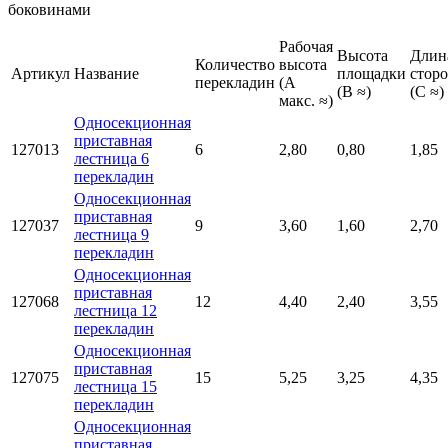
боковинами
Рабочая
Высота
Длин
Количество
высота
Артикул
Название
площадки
стор
перекладин
(A
(B ≈)
(C ≈)
макс. ≈)
Односекционная
приставная
127013
6
2,80
0,80
1,85
лестница 6
перекладин
Односекционная
приставная
127037
9
3,60
1,60
2,70
лестница 9
перекладин
Односекционная
приставная
127068
12
4,40
2,40
3,55
лестница 12
перекладин
Односекционная
приставная
127075
15
5,25
3,25
4,35
лестница 15
перекладин
Односекционная
приставная