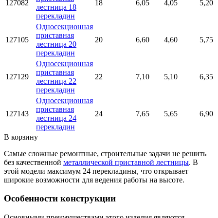
127082
18
6,05
4,05
5,20
лестница 18
перекладин
Односекционная
приставная
127105
20
6,60
4,60
5,75
лестница 20
перекладин
Односекционная
приставная
127129
22
7,10
5,10
6,35
лестница 22
перекладин
Односекционная
приставная
127143
24
7,65
5,65
6,90
лестница 24
перекладин
В корзину
Самые сложные ремонтные, строительные задачи не решить
без качественной
металлической приставной лестницы
. В
этой модели максимум 24 перекладины, что открывает
широкие возможности для ведения работы на высоте.
Особенности конструкции
Основными преимуществами этого изделия являются