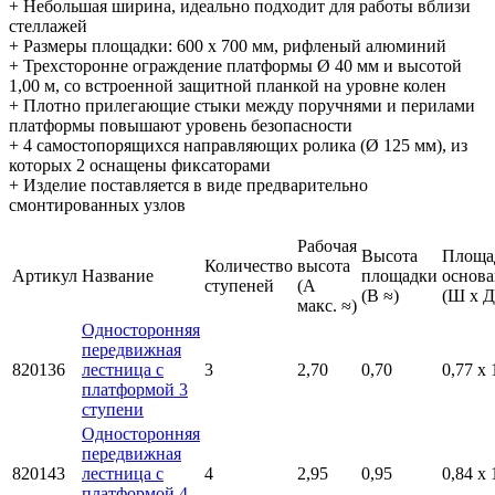
+ Небольшая ширина, идеально подходит для работы вблизи
стеллажей
+ Размеры площадки: 600 х 700 мм, рифленый алюминий
+ Трехсторонне ограждение платформы Ø 40 мм и высотой
1,00 м, со встроенной защитной планкой на уровне колен
+ Плотно прилегающие стыки между поручнями и перилами
платформы повышают уровень безопасности
+ 4 самостопорящихся направляющих ролика (Ø 125 мм), из
которых 2 оснащены фиксаторами
+ Изделие поставляется в виде предварительно
смонтированных узлов
Рабочая
Высота
Площа
Количество
высота
Артикул
Название
площадки
основа
ступеней
(A
(B ≈)
(Ш x Д
макс. ≈)
Односторонняя
передвижная
820136
лестница с
3
2,70
0,70
0,77 x 
платформой 3
ступени
Односторонняя
передвижная
820143
лестница с
4
2,95
0,95
0,84 x 
платформой 4