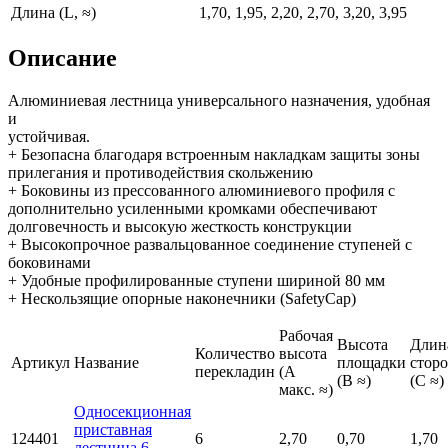
Длина (L, ≈)
1,70, 1,95, 2,20, 2,70, 3,20, 3,95
Описание
Алюминиевая лестница универсального назначения, удобная
и
устойчивая.
+ Безопасна благодаря встроенным накладкам защиты зоны
прилегания и противодействия скольжению
+ Боковины из прессованного алюминиевого профиля с
дополнительно усиленными кромками обеспечивают
долговечность и высокую жесткость конструкции
+ Высокопрочное развальцованное соединение ступеней с
боковинами
+ Удобные профилированные ступени шириной 80 мм
+ Нескользящие опорные наконечники (SafetyCap)
Рабочая
Высота
Длин
Количество
высота
Артикул
Название
площадки
стор
перекладин
(A
(B ≈)
(C ≈)
макс. ≈)
Односекционная
приставная
124401
6
2,70
0,70
1,70
лестница 6