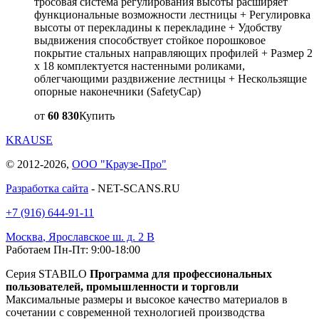
тросовая система регулирования высоты расширяет
функциональные возможности лестницы + Регулировка
высоты от перекладины к перекладине + Удобству
выдвижения способствует стойкое порошковое
покрытие стальных направляющих профилей + Размер 2
x 18 комплектуется настенными роликами,
облегчающими раздвижение лестницы + Нескользящие
опорные наконечники (SafetyCap)
от
60 830
Купить
KRAUSE
© 2012-2026,
ООО "Краузе-Про"
Разработка сайта
- NET-SCANS.RU
+7 (916) 644-91-11
Москва
,
Ярославское ш. д. 2 В
Работаем Пн-Пт: 9:00-18:00
Серия STABILO
Программа для профессиональных
пользователей, промышленности и торговли
Максимальные размеры и высокое качество материалов в
сочетании с современной технологией производства