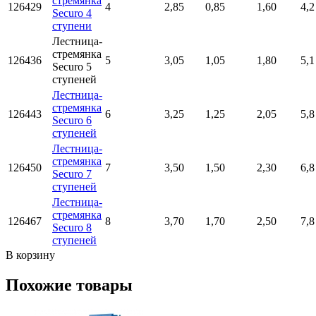
стремянка
126429
4
2,85
0,85
1,60
4,2
Securo 4
ступени
Лестница-
стремянка
126436
5
3,05
1,05
1,80
5,1
Securo 5
ступеней
Лестница-
стремянка
126443
6
3,25
1,25
2,05
5,8
Securo 6
ступеней
Лестница-
стремянка
126450
7
3,50
1,50
2,30
6,8
Securo 7
ступеней
Лестница-
стремянка
126467
8
3,70
1,70
2,50
7,8
Securo 8
ступеней
В корзину
Похожие товары