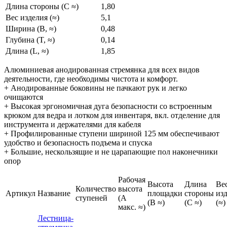
Длина стороны (C ≈)
1,80
Вес изделия (≈)
5,1
Ширина (B, ≈)
0,48
Глубина (T, ≈)
0,14
Длина (L, ≈)
1,85
Алюминиевая анодированная стремянка для всех видов
деятельности, где необходимы чистота и комфорт.
+ Анодированные боковины не пачкают рук и легко
очищаются
+ Высокая эргономичная дуга безопасности со встроенным
крюком для ведра и лотком для инвентаря, вкл. отделение для
инструмента и держателями для кабеля
+ Профилированные ступени шириной 125 мм обеспечивают
удобство и безопасность подъема и спуска
+ Большие, нескользящие и не царапающие пол наконечники
опор
Рабочая
Высота
Длина
Ве
Количество
высота
Артикул
Название
площадки
стороны
из
ступеней
(A
(B ≈)
(C ≈)
(≈)
макс. ≈)
Лестница-