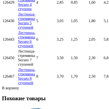
стремянка
126429
4
2,85
0,85
1,60
4,2
Securo 4
ступени
Лестница-
стремянка
126436
5
3,05
1,05
1,80
5,1
Securo 5
ступеней
Лестница-
стремянка
126443
6
3,25
1,25
2,05
5,8
Securo 6
ступеней
Лестница-
стремянка
126450
7
3,50
1,50
2,30
6,8
Securo 7
ступеней
Лестница-
стремянка
126467
8
3,70
1,70
2,50
7,8
Securo 8
ступеней
В корзину
Похожие товары