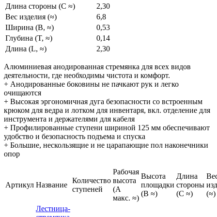
Длина стороны (C ≈)
2,30
Вес изделия (≈)
6,8
Ширина (B, ≈)
0,53
Глубина (T, ≈)
0,14
Длина (L, ≈)
2,30
Алюминиевая анодированная стремянка для всех видов
деятельности, где необходимы чистота и комфорт.
+ Анодированные боковины не пачкают рук и легко
очищаются
+ Высокая эргономичная дуга безопасности со встроенным
крюком для ведра и лотком для инвентаря, вкл. отделение для
инструмента и держателями для кабеля
+ Профилированные ступени шириной 125 мм обеспечивают
удобство и безопасность подъема и спуска
+ Большие, нескользящие и не царапающие пол наконечники
опор
Рабочая
Высота
Длина
Ве
Количество
высота
Артикул
Название
площадки
стороны
из
ступеней
(A
(B ≈)
(C ≈)
(≈)
макс. ≈)
Лестница-