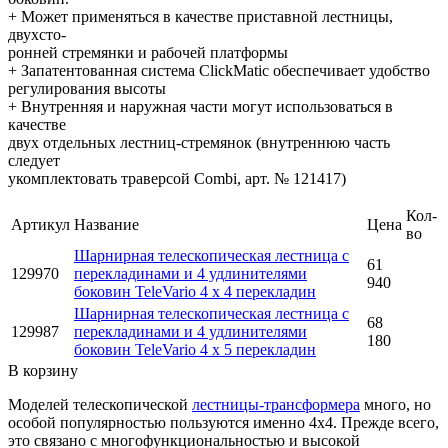
+ Может применяться в качестве приставной лестницы,
двухсто-
ронней стремянки и рабочей платформы
+ Запатентованная система ClickMatic обеспечивает удобство
регулирования высоты
+ Внутренняя и наружная части могут использоваться в
качестве
двух отдельных лестниц-стремянок (внутреннюю часть
следует
укомплектовать траверсой Combi, арт. № 121417)
Кол-
Артикул
Название
Цена
во
Шарнирная телескопическая лестница с
61
129970
перекладинами и 4 удлинителями
940
боковин TeleVario 4 x 4 перекладин
Шарнирная телескопическая лестница с
68
129987
перекладинами и 4 удлинителями
180
боковин TeleVario 4 x 5 перекладин
В корзину
Моделей телескопической
лестницы-трансформера
много, но
особой популярностью пользуются именно 4x4. Прежде всего,
это связано с многофункциональностью и высокой