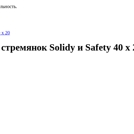
льность.
 x 20
тремянок Solidy и Safety 40 x 