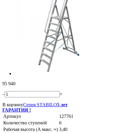
95 940
–
+
В корзину
Серия STABILO
5 лет
ГАРАНТИЯ !
Артикул
127761
Количество ступеней
6
Рабочая высота (A макс. ≈)
3,40