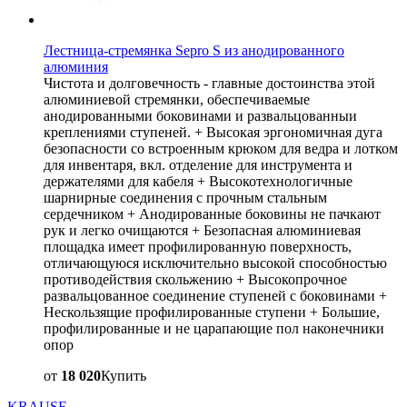
Лестница-стремянка Sepro S из анодированного
алюминия
Чистота и долговечность - главные достоинства этой
алюминиевой стремянки, обеспечиваемые
анодированными боковинами и развальцованныи
креплениями ступеней. + Высокая эргономичная дуга
безопасности со встроенным крюком для ведра и лотком
для инвентаря, вкл. отделение для инструмента и
держателями для кабеля + Высокотехнологичные
шарнирные соединения с прочным стальным
сердечником + Анодированные боковины не пачкают
рук и легко очищаются + Безопасная алюминиевая
площадка имеет профилированную поверхность,
отличающуюся исключительно высокой способностью
противодействия скольжению + Высокопрочное
развальцованное соединение ступеней с боковинами +
Нескользящие профилированные ступени + Большие,
профилированные и не царапающие пол наконечники
опор
от
18 020
Купить
KRAUSE