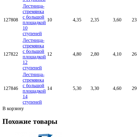
Лестница-
стремянка
с большой
127808
10
4,35
2,35
3,60
23
площадкой
10
ступеней
Лестница-
стремянка
с большой
127822
12
4,80
2,80
4,10
26
площадкой
12
ступеней
Лестница-
стремянка
с большой
127846
14
5,30
3,30
4,60
29
площадкой
14
ступеней
В корзину
Похожие товары