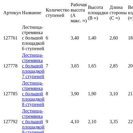
Рабочая
Высота
Длина
Ве
Количество
высота
Артикул
Название
площадки
стороны
из
ступеней
(A
(B ≈)
(C ≈)
(≈
макс. ≈)
Лестница-
стремянка
127761
с большой
6
3,40
1,40
2,60
18
площадкой
6 ступеней
Лестница-
стремянка
127778
с большой
7
3,65
1,65
2,85
20
площадкой
7 ступеней
Лестница-
стремянка
127785
с большой
8
3,90
1,90
3,10
21
площадкой
8 ступеней
Лестница-
стремянка
127792
с большой
9
4,10
2,10
3,35
22
площадкой
9 ступеней