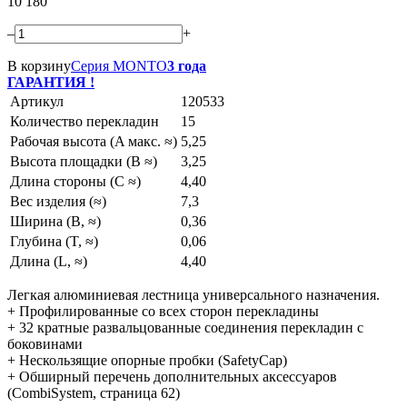
10 180
–
+
В корзину
Серия MONTO
3 года
ГАРАНТИЯ !
Артикул
120533
Количество перекладин
15
Рабочая высота (A макс. ≈)
5,25
Высота площадки (B ≈)
3,25
Длина стороны (C ≈)
4,40
Вес изделия (≈)
7,3
Ширина (B, ≈)
0,36
Глубина (T, ≈)
0,06
Длина (L, ≈)
4,40
Легкая алюминиевая лестница универсального назначения.
+ Профилированные со всех сторон перекладины
+ 32 кратные развальцованные соединения перекладин с
боковинами
+ Нескользящие опорные пробки (SafetyCap)
+ Обширный перечень дополнительных аксессуаров
(CombiSystem, страница 62)