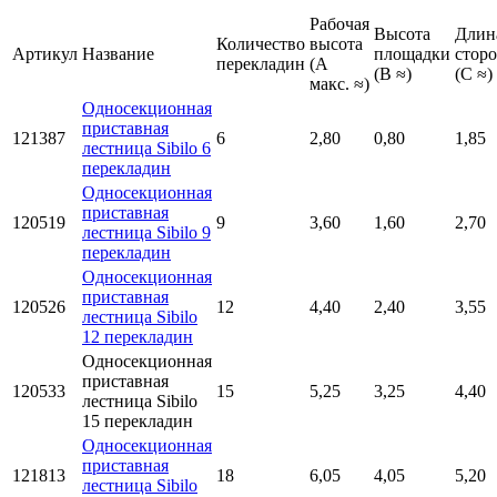
Рабочая
Высота
Длин
Количество
высота
Артикул
Название
площадки
стор
перекладин
(A
(B ≈)
(C ≈)
макс. ≈)
Односекционная
приставная
121387
6
2,80
0,80
1,85
лестница Sibilo 6
перекладин
Односекционная
приставная
120519
9
3,60
1,60
2,70
лестница Sibilo 9
перекладин
Односекционная
приставная
120526
12
4,40
2,40
3,55
лестница Sibilo
12 перекладин
Односекционная
приставная
120533
15
5,25
3,25
4,40
лестница Sibilo
15 перекладин
Односекционная
приставная
121813
18
6,05
4,05
5,20
лестница Sibilo