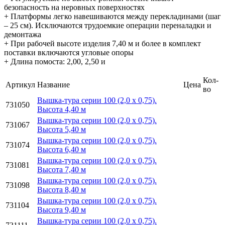
безопасность на неровных поверхностях
+ Платформы легко навешиваются между перекладинами (шаг
– 25 см). Исключаются трудоемкие операции переналадки и
демонтажа
+ При рабочей высоте изделия 7,40 м и более в комплект
поставки включаются угловые опоры
+ Длина помоста: 2,00, 2,50 и
Кол-
Артикул
Название
Цена
во
Вышка-тура серии 100 (2,0 х 0,75).
731050
Высота 4,40 м
Вышка-тура серии 100 (2,0 х 0,75).
731067
Высота 5,40 м
Вышка-тура серии 100 (2,0 х 0,75).
731074
Высота 6,40 м
Вышка-тура серии 100 (2,0 х 0,75).
731081
Высота 7,40 м
Вышка-тура серии 100 (2,0 х 0,75).
731098
Высота 8,40 м
Вышка-тура серии 100 (2,0 х 0,75).
731104
Высота 9,40 м
Вышка-тура серии 100 (2,0 х 0,75).