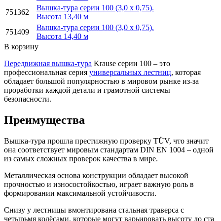
Вышка-тура серии 100 (3,0 х 0,75).
751362
Высота 13,40 м
Вышка-тура серии 100 (3,0 х 0,75).
751409
Высота 14,40 м
В корзину
Передвижная вышка-тура
Krause серии 100 – это
профессиональная серия
универсальных лестниц
, которая
обладает большой популярностью в мировом рынке из-за
проработки каждой детали и грамотной системы
безопасности.
Преимущества
Вышка-тура прошла престижную проверку TÜV, что значит
она соответствует мировым стандартам DIN EN 1004 – одной
из самых сложных проверок качества в мире.
Металлическая основа конструкции обладает высокой
прочностью и износостойкостью, играет важную роль в
формировании максимальной устойчивости.
Снизу у лестницы вмонтирована стальная траверса с
четырьмя колёсами, которые могут варьировать высоту до ста