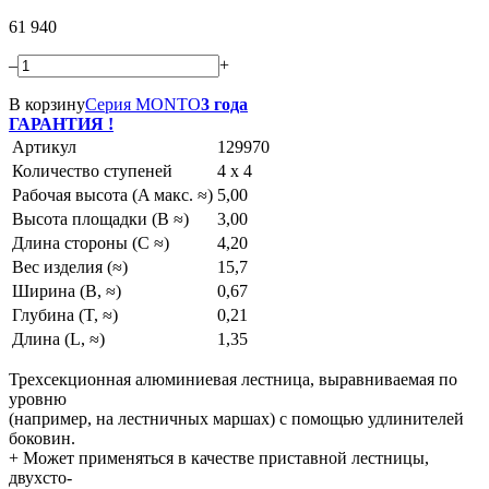
61 940
–
+
В корзину
Серия MONTO
3 года
ГАРАНТИЯ !
Артикул
129970
Количество ступеней
4 x 4
Рабочая высота (A макс. ≈)
5,00
Высота площадки (B ≈)
3,00
Длина стороны (C ≈)
4,20
Вес изделия (≈)
15,7
Ширина (B, ≈)
0,67
Глубина (T, ≈)
0,21
Длина (L, ≈)
1,35
Трехсекционная алюминиевая лестница, выравниваемая по
уровню
(например, на лестничных маршах) с помощью удлинителей
боковин.
+ Может применяться в качестве приставной лестницы,
двухсто-