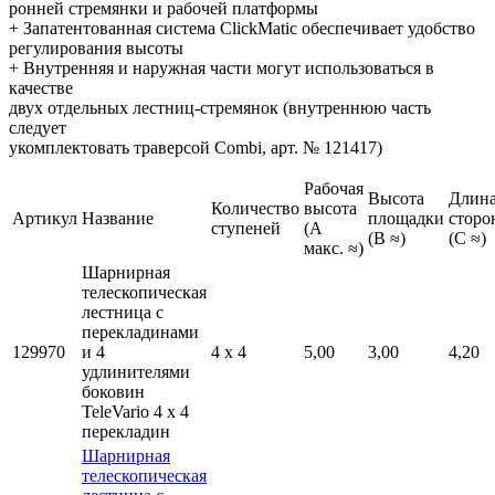
ронней стремянки и рабочей платформы
+ Запатентованная система ClickMatic обеспечивает удобство
регулирования высоты
+ Внутренняя и наружная части могут использоваться в
качестве
двух отдельных лестниц-стремянок (внутреннюю часть
следует
укомплектовать траверсой Combi, арт. № 121417)
Рабочая
Высота
Длин
Количество
высота
Артикул
Название
площадки
сторо
ступеней
(A
(B ≈)
(C ≈)
макс. ≈)
Шарнирная
телескопическая
лестница с
перекладинами
129970
и 4
4 x 4
5,00
3,00
4,20
удлинителями
боковин
TeleVario 4 x 4
перекладин
Шарнирная
телескопическая