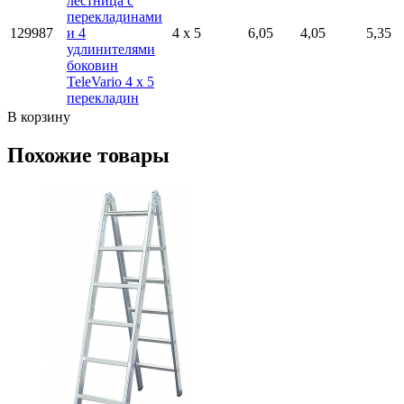
лестница с
перекладинами
129987
и 4
4 x 5
6,05
4,05
5,35
удлинителями
боковин
TeleVario 4 x 5
перекладин
В корзину
Похожие товары