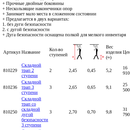
+ Прочные двойные боковины
+ Нескользящие наконечники опор
+ Занимает мало места в сложенном состоянии
+ Предлагается в двух вариантах:
1. без дуги безопасности
2. с дугой безопасности
+ Дуга безопасности оснащена полкой для мелкого инвентаря
Вес
Кол-во
Артикул
Название
изделия
Це
ступеней
(≈)
Складной
16
810229
трап 2
2
2,45
0,45
5,2
910
ступени
Складной
25
810236
трап 3
3
2,65
0,65
9,1
500
ступени
Складной
трап со
складной
31
810250
3
2,70
0,70
9,8
дугой
790
безопасности
3 ступени