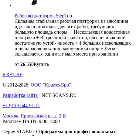
Рабочая платформа StepTop
Складная стабильная рабочая платформа из алюминия
иде- ально подходит для всех работ, требующих
большую площадь опоры. + Нескользящая водостойкая
площадка + Встроенный фиксатор, обеспечивающий
достаточную устой- чивость + 4 больших нескользящих
и не царапающих пол наконечника опор + Легко
складывается, занимает мало места при хранении
от
26 550
Купить
KRAUSE
© 2012-2026,
ООО "Краузе-Про"
Разработка сайта
- NET-SCANS.RU
+7 (916) 644-91-11
Москва
,
Ярославское ш. д. 2 В
Работаем Пн-Пт: 9:00-18:00
Серия STABILO
Программа для профессиональных