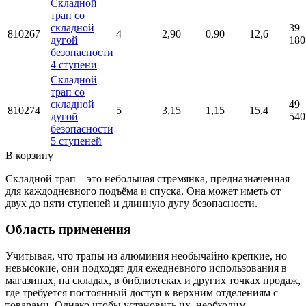
Складной
трап со
складной
39
810267
4
2,90
0,90
12,6
дугой
180
безопасности
4 ступени
Складной
трап со
складной
49
810274
5
3,15
1,15
15,4
дугой
540
безопасности
5 ступеней
В корзину
Складной трап ‒ это небольшая стремянка, предназначенная
для каждодневного подъёма и спуска. Она может иметь от
двух до пяти ступеней и длинную дугу безопасности.
Область применения
Учитывая, что трапы из алюминия необычайно крепкие, но
невысокие, они подходят для ежедневного использования в
магазинах, на складах, в библиотеках и других точках продаж,
где требуется постоянный доступ к верхним отделениям с
товарами. Однако чтобы установить их, необходим