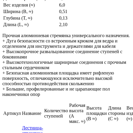
Вес изделия (≈)
6,0
Ширина (B, ≈)
0,51
Глубина (T, ≈)
0,13
Длина (L, ≈)
2,10
Прочная алюминиевая стремянка универсального назначения.
+ Дуга безопасности со встроенным крюком для ведра и
отделением для инструмента и держателями для кабеля
+ Высокопрочное развальцованное соединение ступеней с
боковинами
+ Высокотехнологичные шарнирные соединения с прочным
стальным сердечником
+ Безопасная алюминиевая площадка имеет рифленую
поверхность, отличающуюся исключительно высокой
способностью противодействия скольжению
+ Большие, профилированные и не царапающие пол
наконечники опор
Рабочая
Высота
Длина
Ве
Количество
высота
Артикул
Название
площадки
стороны
из
ступеней
(A
(B ≈)
(C ≈)
(≈)
макс. ≈)
Лестница-