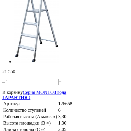
21 550
–
+
В корзину
Серия MONTO
3 года
ГАРАНТИЯ !
Артикул
126658
Количество ступеней
6
Рабочая высота (A макс. ≈)
3,30
Высота площадки (B ≈)
1,30
Длина стороны (C ≈)
2,05