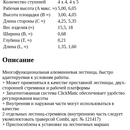
Количество ступеней
4 x 4, 4 x 5
Рабочая высота (A макс. ≈)
5,00, 6,05
Высота площадки (B ≈)
3,00, 4,05
Длина стороны (C ≈)
4,25, 5,35
Вес изделия (≈)
15,5, 18
Ширина (B, ≈)
0,68
Глубина (T, ≈)
0,21
Длина (L, ≈)
1,35, 1,60
Описание
Многофункциональная алюминиевая лестница, быстро
адаптируемая к условиям работы.
+ Может применяться в качестве приставной лестницы, двух-
сторонней стремянки и рабочей платформы
+ Запатентованная система ClickMatic обеспечивает удобство
регулирования высоты
+ Внутренняя и наружная части могут использоваться в
качестве
2 отдельных лестниц-стремянок (внутреннюю часть следует
укомплектовать траверсой Combi, арт. № 121417)
+ Приспособлена к установке на лестничных маршах