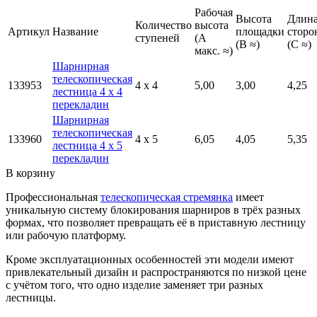
Рабочая
Высота
Длин
Количество
высота
Артикул
Название
площадки
сторо
ступеней
(A
(B ≈)
(C ≈)
макс. ≈)
Шарнирная
телескопическая
133953
4 x 4
5,00
3,00
4,25
лестница 4 x 4
перекладин
Шарнирная
телескопическая
133960
4 x 5
6,05
4,05
5,35
лестница 4 x 5
перекладин
В корзину
Профессиональная
телескопическая стремянка
имеет
уникальную систему блокирования шарниров в трёх разных
формах, что позволяет превращать её в приставную лестницу
или рабочую платформу.
Кроме эксплуатационных особенностей эти модели имеют
привлекательный дизайн и распространяются по низкой цене
с учётом того, что одно изделие заменяет три разных
лестницы.