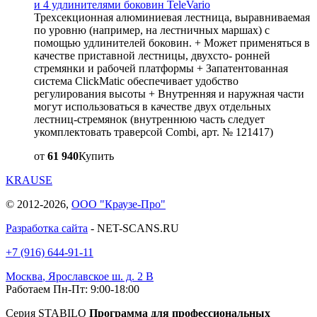
и 4 удлинителями боковин TeleVario
Трехсекционная алюминиевая лестница, выравниваемая
по уровню (например, на лестничных маршах) с
помощью удлинителей боковин. + Может применяться в
качестве приставной лестницы, двухсто- ронней
стремянки и рабочей платформы + Запатентованная
система ClickMatic обеспечивает удобство
регулирования высоты + Внутренняя и наружная части
могут использоваться в качестве двух отдельных
лестниц-стремянок (внутреннюю часть следует
укомплектовать траверсой Combi, арт. № 121417)
от
61 940
Купить
KRAUSE
© 2012-2026,
ООО "Краузе-Про"
Разработка сайта
- NET-SCANS.RU
+7 (916) 644-91-11
Москва
,
Ярославское ш. д. 2 В
Работаем Пн-Пт: 9:00-18:00
Серия STABILO
Программа для профессиональных