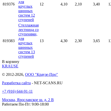
для
819376
12
4,10
2,10
3,40
1
круглых
шинных
систем 12
ступеней
Стеллажная
лестница со
ступенями,
для
819383
13
4,30
2,30
3,65
1
круглых
шинных
систем 13
ступеней
В корзину
KRAUSE
© 2012-2026,
ООО "Краузе-Про"
Разработка сайта
- NET-SCANS.RU
+7 (916) 644-91-11
Москва
,
Ярославское ш. д. 2 В
Работаем Пн-Пт: 9:00-18:00