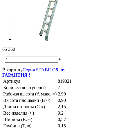
65 350
–
+
В корзину
Серия STABILO
5 лет
ГАРАНТИЯ !
Артикул
819321
Количество ступеней
7
Рабочая высота (A макс. ≈)
2,90
Высота площадки (B ≈)
0,90
Длина стороны (C ≈)
2,15
Вес изделия (≈)
9,2
Ширина (B, ≈)
0,57
Глубина (T, ≈)
0,15