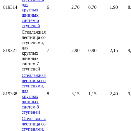
для
819314
6
2,70
0,70
1,90
8
круглых
шинных
систем 6
ступеней
Стеллажная
лестница со
ступенями,
для
819321
7
2,90
0,90
2,15
9
круглых
шинных
систем 7
ступеней
Стеллажная
лестница со
ступенями,
для
819338
8
3,15
1,15
2,40
9
круглых
шинных
систем 8
ступеней
Стеллажная
лестница со
ступенями,