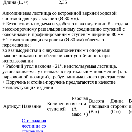
Длина (L, ≈)
2,35
Алюминиевая лестница со встроенной верхней ходовой
системой для круглых шин (Ø 30 мм).
+ Безопасность подъема и удобство в эксплуатации благодаря
высокопрочному развальцованному соединению ступеней с
боковинами и профилированным ступеням шириной 80 мм
+ 2 самостопорящихся ролика (Ø 80 мм) облегчают
перемещение;
во взаимодействии с двухкомпонентными опорными
наконечниками они обеспечивают устойчивость при
использовании
+ Рабочий угол наклона - 21°, неиспользуемая лестница,
устанавливаемая у стеллажа в вертикальном положении (т. н.
парковочной позиции), требует минимального пространства
+ Поручень и стойка-поручень предлагаются в качестве
комплектующих изделий
Рабочая
Высота
Длина
В
Количество
высота
Артикул
Название
площадки
стороны
и
ступеней
(A
(B ≈)
(C ≈)
(
макс. ≈)
Стеллажная
лестница со
ступенями,