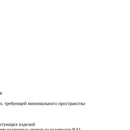
я
и, требующей минимального пространства
ектующих изделий
ием различных цветов из коллекции RAL