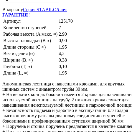
В корзину
Серия STABILO
5 лет
ГАРАНТИЯ !
Артикул
125170
Количество ступеней
7
Рабочая высота (A макс. ≈)
2,90
Высота площадки (B ≈)
0,90
Длина стороны (C ≈)
1,95
Вес изделия (≈)
4,2
Ширина (B, ≈)
0,38
Глубина (T, ≈)
0,10
Длина (L, ≈)
1,95
Алюминиевая лестница с навесными крюками, для круглых
шинных систем с диаметром трубы 30 мм.
+ На верхних концах боковин имеется 2 крюка для навешивани
используемой лестницы на трубу, 2 нижних крюка служат для
навешивания неиспользуемой лестницы в парковочной позици
+ Безопасность подъема и удобство в эксплуатации благодаря
высокопрочному развальцованному соединению ступеней с
боковинами и профилированным ступеням шириной 80 мм
+ Поручень и стойка-поручень предлагаются в качестве компл
+ Под заказ возможна поставка лестниц с порошковым покрыт