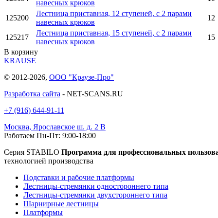
навесных крюков
Лестница приставная, 12 ступеней, с 2 парами
125200
12
навесных крюков
Лестница приставная, 15 ступеней, с 2 парами
125217
15
навесных крюков
В корзину
KRAUSE
© 2012-2026,
ООО "Краузе-Про"
Разработка сайта
- NET-SCANS.RU
+7 (916) 644-91-11
Москва
,
Ярославское ш. д. 2 В
Работаем Пн-Пт: 9:00-18:00
Серия STABILO
Программа для профессиональных пользов
технологией производства
Подставки и рабочие платформы
Лестницы-стремянки одностороннего типа
Лестницы-стремянки двухстороннего типа
Шарнирные лестницы
Платформы