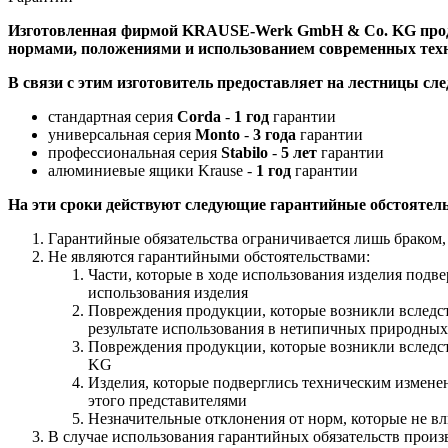
Изготовленная фирмой KRAUSE-Werk GmbH & Со. KG продук
нормами, положениями и использованием современных техн
В связи с этим изготовитель предоставляет на лестницы сл
стандартная серия
Corda
-
1 год
гарантии
универсальная серия
Monto
-
3 года
гарантии
профессиональная серия
Stabilo
-
5 лет
гарантии
алюминиевые ящики Krause -
1 год
гарантии
На эти сроки действуют следующие гарантийные обстоятель
Гарантийные обязательства ограничивается лишь браком
Не являются гарантийными обстоятельствами:
Части, которые в ходе использования изделия подв
использования изделия
Повреждения продукции, которые возникли вследст
результате использования в нетипичных природных
Повреждения продукции, которые возникли вследс
KG
Изделия, которые подверглись техническим изме
этого представителями
Незначительные отклонения от норм, которые не вл
В случае использования гарантийных обязательств прои