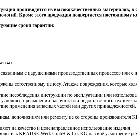
ция производится из высококачественных материалов, в со
ологий. Кроме этого продукция подвергается постоянному к
едующие сроки гарантии:
ства:
, связанным с нарушениями производственных процессов или с 
ержены естественному износу. Атакже повреждения, которые явля
вие несоблюдения инструкции по эксплуатации или использован
 условиях, превышении нагрузок или недостаточного техничес
твие применения запасных частей или других принадлежносте
нениям, дополнениям или ремонту не со стороны производител
ияют на качество и целенаправленное использование изделия
зводитель KRAUSE-Werk GmbH & Со. KG на своё усмотрение рем