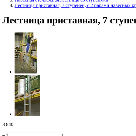
Лестница приставная, 7 ступеней, с 2 парами навесных к
Лестница приставная, 7 ступе
8 840
–
+