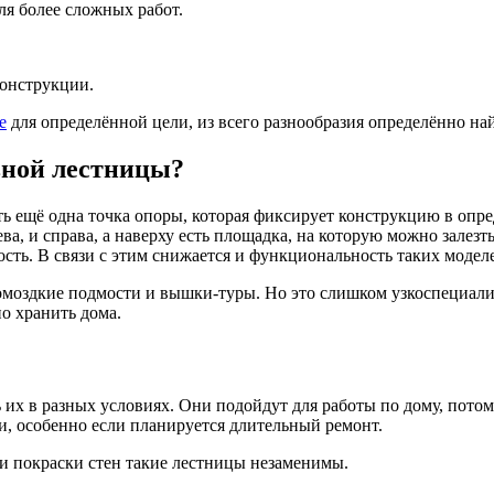
ля более сложных работ.
конструкции.
e
для определённой цели, из всего разнообразия определённо най
вной лестницы?
сть ещё одна точка опоры, которая фиксирует конструкцию в о
ва, и справа, а наверху есть площадка, на которую можно залезть
ость. В связи с этим снижается и функциональность таких модел
омоздкие подмости и вышки-туры. Но это слишком узкоспециализ
но хранить дома.
 их в разных условиях. Они подойдут для работы по дому, пото
и, особенно если планируется длительный ремонт.
ли покраски стен такие лестницы незаменимы.