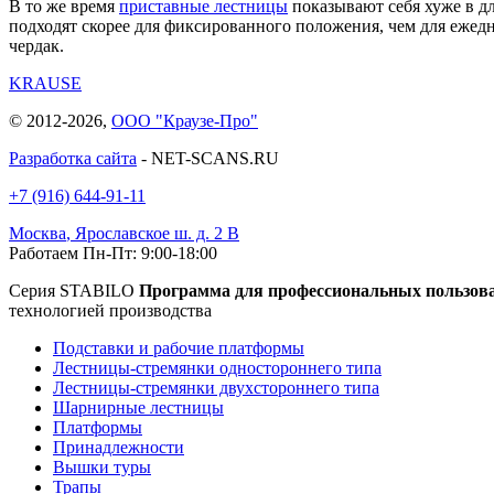
В то же время
приставные лестницы
показывают себя хуже в дл
подходят скорее для фиксированного положения, чем для ежед
чердак.
KRAUSE
© 2012-2026,
ООО "Краузе-Про"
Разработка сайта
- NET-SCANS.RU
+7 (916) 644-91-11
Москва
,
Ярославское ш. д. 2 В
Работаем Пн-Пт: 9:00-18:00
Серия STABILO
Программа для профессиональных пользов
технологией производства
Подставки и рабочие платформы
Лестницы-стремянки одностороннего типа
Лестницы-стремянки двухстороннего типа
Шарнирные лестницы
Платформы
Принадлежности
Вышки туры
Трапы