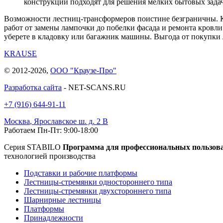
конструкции подходят для решения мелких бытовых задач
Возможности лестниц-трансформеров поистине безграничны. Ку
работ от замены лампочки до побелки фасада и ремонта кровли.
уберете в кладовку или багажник машины. Выгода от покупки
KRAUSE
© 2012-2026,
ООО "Краузе-Про"
Разработка сайта
- NET-SCANS.RU
+7 (916) 644-91-11
Москва
,
Ярославское ш. д. 2 В
Работаем Пн-Пт: 9:00-18:00
Серия STABILO
Программа для профессиональных пользов
технологией производства
Подставки и рабочие платформы
Лестницы-стремянки одностороннего типа
Лестницы-стремянки двухстороннего типа
Шарнирные лестницы
Платформы
Принадлежности