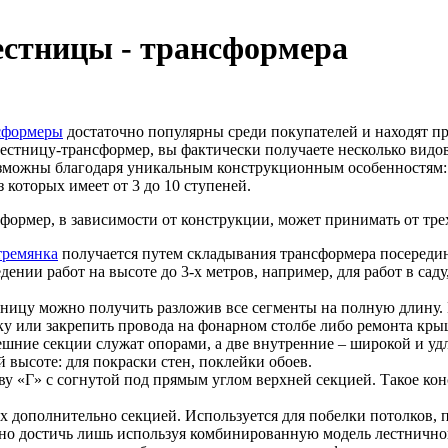
естницы - трансформера
сформеры
достаточно популярны среди покупателей и находят пр
естницу-трансформер, вы фактически получаете несколько видо
можны благодаря уникальным конструкционным особенностям: 
з которых имеет от 3 до 10 ступеней.
формер, в зависимости от конструкции, может принимать от тр
тремянка
получается путем складывания трансформера посереди
дении работ на высоте до 3-х метров, например, для работ в са
ницу можно получить разложив все сегменты на полную длину. П
ку или закрепить провода на фонарном столбе либо ремонта кры
ешние секции служат опорами, а две внутренние – широкой и уд
 высоте: для покраски стен, поклейки обоев.
ву «Г» с согнутой под прямым углом верхней секцией. Такое ко
 дополнительно секцией. Используется для побелки потолков, п
но достичь лишь используя комбинированную модель лестнично