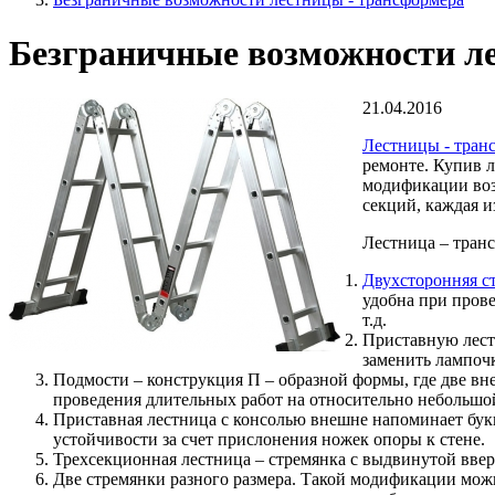
Безграничные возможности л
21.04.2016
Лестницы - тран
ремонте. Купив л
модификации воз
секций, каждая и
Лестница – транс
Двухсторонняя с
удобна при прове
т.д.
Приставную лест
заменить лампоч
Подмости – конструкция П – образной формы, где две вн
проведения длительных работ на относительно небольшой
Приставная лестница с консолью внешне напоминает бук
устойчивости за счет прислонения ножек опоры к стене.
Трехсекционная лестница – стремянка с выдвинутой вверх
Две стремянки разного размера. Такой модификации мож